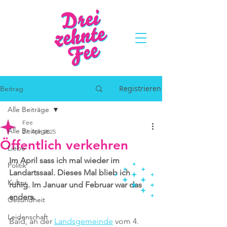
Registrieren
Beitrag
Alle Beiträge
Fee
Alle Beiträge
27. Apr. 2025
Öffentlich verkehren
Liebe
Im April sass ich mal wieder im 
Politik
Landartssaal. Dieses Mal blieb ich 
Kultur
ruhig. Im Januar und Februar war das 
anders. 
Gesundheit
Leidenschaft
Bald, an der 
Landsgemeinde
 vom 4. 