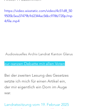
https://video.wixstatic.com/video/4c51d8_50
9505b5ea37479b9d2344ac56bc9786/720p/mp
4/file.mp4
Audiovisuelles Archiv Landrat Kanton Glarus
zur ganzen Debatte mit allen Voten
Bei der zweiten Lesung des Gesetzes 
setzte ich mich für einen Artikel ein, 
der mir eigentlich ein Dorn im Auge 
war.
Landratssitzung vom 19. Februar 2025