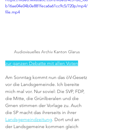
b16ae04e04b0e881feca6a61cc9c5/720p/mp4/
file.mp4
Audiovisuelles Archiv Kanton Glarus
zur ganzen Debatte mit allen Voten
Am Sonntag kommt nun das öV-Gesetz 
vor die Landsgemeinde. Ich bereite 
mich mal vor. Nur soviel: Die SVP, FDP, 
die Mitte, die Grünlberalen und die 
Grnen stimmen der Vorlage zu. Auch 
die SP macht das ihrerseits in ihrer 
Landsgemeindzeitung
. Dort und an 
der Landsgemeine kommen gleich 