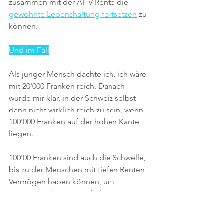
zusammen mit der AHV-Rente die 
gewohnte Lebenshaltung fortsetzen
 zu 
können.
Und im Fall
Als junger Mensch dachte ich, ich wäre 
mit 20'000 Franken reich. Danach 
wurde mir klar, in der Schweiz selbst 
dann nicht wirklich reich zu sein, wenn 
100'000 Franken auf der hohen Kante 
liegen. 
100'00 Franken sind auch die Schwelle, 
bis zu der Menschen mit tiefen Renten 
Vermögen haben können, um 
Ergänzungsleistungen
 (EL) zu 
beantragen. Die EL wurden 1966  als 
Provisorium eingeführt mit der 