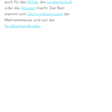
auch für das 
Militär
, die 
Landwirtschaft
oder die 
Strassen
 macht. Der Rest 
stammt vom 
Demografieprozent
 der 
Mehrwertsteuer und von der 
Spielbankenabgabe
.