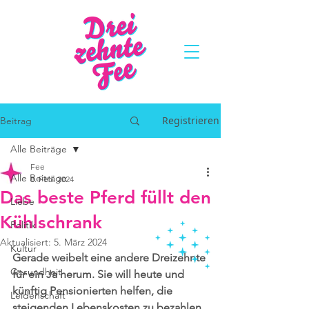
Registrieren
Beitrag
Alle Beiträge
Fee
Alle Beiträge
8. Feb. 2024
Das beste Pferd füllt den
Liebe
Kühlschrank
Politik
Aktualisiert:
5. März 2024
Kultur
Gerade weibelt eine andere Dreizehnte 
Gesundheit
für ein Ja herum. Sie will heute und 
künftig Pensionierten helfen, die 
Leidenschaft
steigenden Lebenskosten zu bezahlen. 