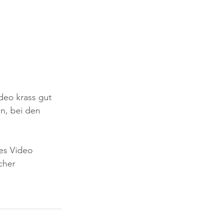
deo krass gut 
n, bei den 
ses Video 
cher 