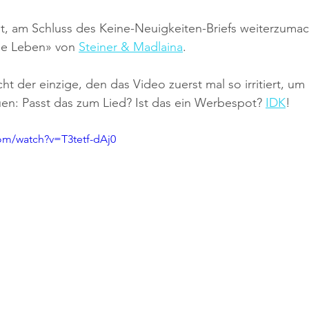
st, am Schluss des Keine-Neuigkeiten-Briefs weiterzuma
ne Leben» von 
Steiner & Madlaina
. 
cht der einzige, den das Video zuerst mal so irritiert, um 
n: Passt das zum Lied? Ist das ein Werbespot? 
IDK
!
om/watch?v=T3tetf-dAj0