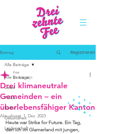
Registrieren
Beitrag
Alle Beiträge
Fee
Alle Beiträge
21. Mai 2021
Drei klimaneutrale
Liebe
Gemeinden – ein
Politik
überlebensfähiger Kanton
Kultur
Aktualisiert:
1. Dez. 2023
Gesundheit
Heute war Strike for Future. Ein Tag, 
Leidenschaft
den ich im Glarnerland mit jungen, 