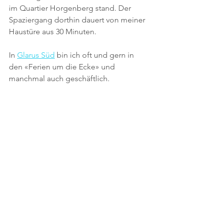
im Quartier Horgenberg stand. Der 
Spaziergang dorthin dauert von meiner 
Haustüre aus 30 Minuten.
In 
Glarus Süd
 bin ich oft und gern in 
den «Ferien um die Ecke» und 
manchmal auch geschäftlich. 
Die zehnte Stimme steht für den 
Kanton Glarus
 und gehört der 
Präsidentin der 
Frauenzentrale
. Der 