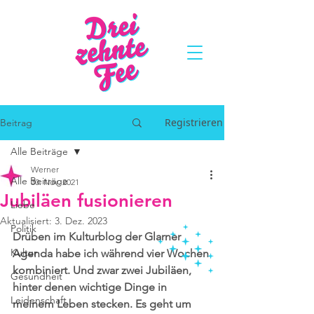
Registrieren
Beitrag
Alle Beiträge
Werner
Alle Beiträge
30. Nov. 2021
Jubiläen fusionieren
Liebe
Aktualisiert:
3. Dez. 2023
Politik
Drüben im Kulturblog der Glarner 
Kultur
Agenda habe ich während vier Wochen 
kombiniert. Und zwar zwei Jubiläen, 
Gesundheit
hinter denen wichtige Dinge in 
Leidenschaft
meinem Leben stecken. Es geht um 