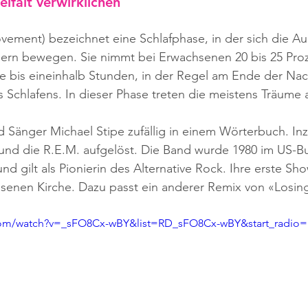
lfalt verwirklichen
vement) bezeichnet eine Schlafphase, in der sich die A
idern bewegen. Sie nimmt bei Erwachsenen 20 bis 25 Pro
ine bis eineinhalb Stunden, in der Regel am Ende der Nac
Schlafens. In dieser Phase treten die meistens Träume a
Sänger Michael Stipe zufällig in einem Wörterbuch. Inz
 und die R.E.M. aufgelöst. Die Band wurde 1980 im US-B
d gilt als Pionierin des Alternative Rock. Ihre erste Sho
assenen Kirche. Dazu passt ein anderer Remix von «Losin
com/watch?v=_sFO8Cx-wBY&list=RD_sFO8Cx-wBY&start_radio=