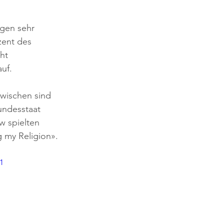
ugen sehr 
zent des 
ht 
uf.
wischen sind 
undesstaat 
w spielten 
g my Religion».
1