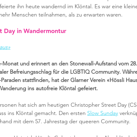
 feierte ihn heute wandernd im Klöntal. Es war eine klein
 mehr Menschen teilnahmen, als zu erwarten waren.
et Day in Wandermontur
Haus»
de-Monat und erinnert an den Stonewall-Aufstand vom 28. 
raler Befreiungsschlag für die LGBTIQ Community. Wäh
-Paraden stattfinden, hat der Glarner Verein «Hössli Hau
Wanderung ins autofreie Klöntal gefeiert.
ersonen hat sich am heutigen Christopher Street Day (C
ss ins Klöntal gemacht. Den ersten 
Slow Sunday
 verknü
rhand mit dem 57. Jahrestag der queeren Community. 