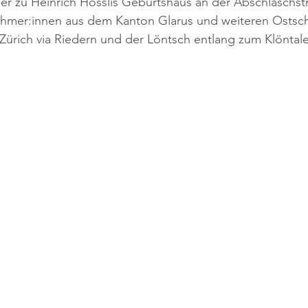
r zu Heinrich Hösslis Geburtshaus an der Abschläschstr
ehmer:innen aus dem Kanton Glarus und weiteren Ostsc
ürich via Riedern und der Löntsch entlang zum Klöntale