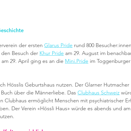
eschichte
erverein der ersten 
Glarus Pride
 rund 800 Besucher:innen
r den Besuch der 
Khur Pride
 am 29. August im benachbar
am 29. April ging es an die 
Mini.Pride
 im Toggenburger
rich Hösslis Geburtshaus nutzen. Der Glarner Hutmacher (
in Buch über die Männerliebe. Das 
Clubhaus Schweiz
 wür
in Clubhaus ermöglicht Menschen mit psychiatrischer Er
eben. Der Verein «Hössli Haus» würde es abends und 
utzen.