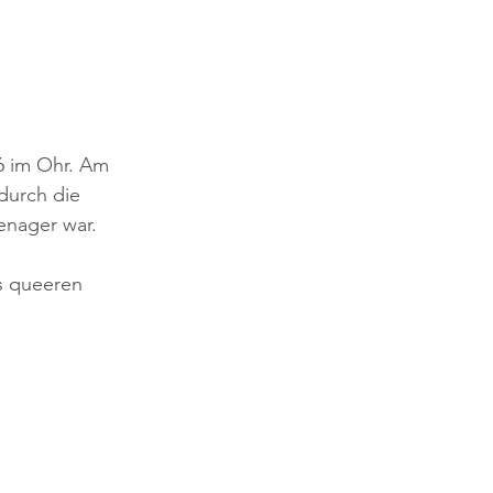
6 im Ohr. Am 
urch die 
enager war. 
s queeren 