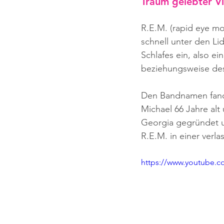
Traum gelebter Vie
R.E.M. (rapid eye mo
schnell unter den L
Schlafes ein, also e
beziehungsweise des 
Den Bandnamen fand 
Michael 66 Jahre alt
Georgia gegründet un
R.E.M. in einer verl
https://www.youtube.