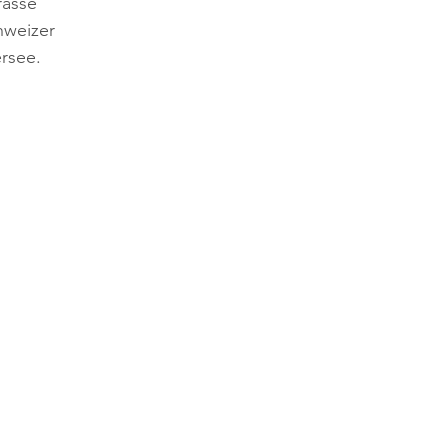
asse 
hweizer 
rsee.