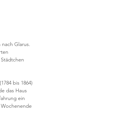
 nach Glarus. 
ten 
 Städtchen 
1784 bis 1864) 
de das Haus 
fahrung ein 
am Wochenende 