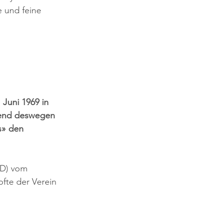
e und feine 
Juni 1969 in 
rend deswegen 
s» den 
SD) vom 
pfte der Verein 