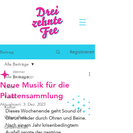
Registrieren
Beitrag
Alle Beiträge
Werner
Alle Beiträge
27. Aug. 2021
Neue Musik für die
Liebe
Plattensammlung
Politik
Aktualisiert:
3. Dez. 2023
Kultur
Dieses Wochenende geht Sound of 
Gesundheit
Glarus wieder durch Ohren und Beine. 
Nach einem Jahr krisenbedingtem 
Leidenschaft
Ausfall zeigte der gestrige 