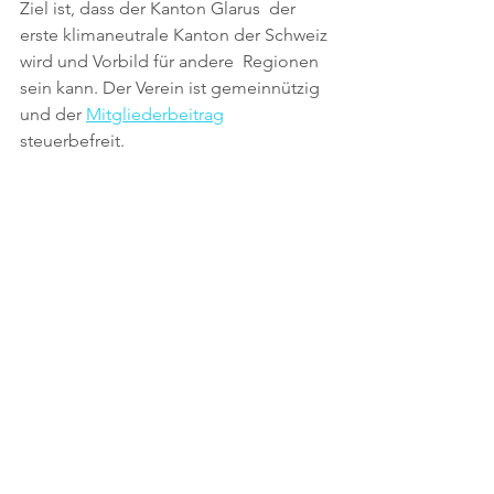
Ziel ist, dass der Kanton Glarus  der 
erste klimaneutrale Kanton der Schweiz 
wird und Vorbild für andere  Regionen 
sein kann. Der Verein ist gemeinnützig 
und der 
Mitgliederbeitrag
steuerbefreit. 
Quelle:
Diesen Beitrag durfte ich 
ursprünglich als Medienmitteilung für 
KlimaGlaurs.ch
 verfassen.