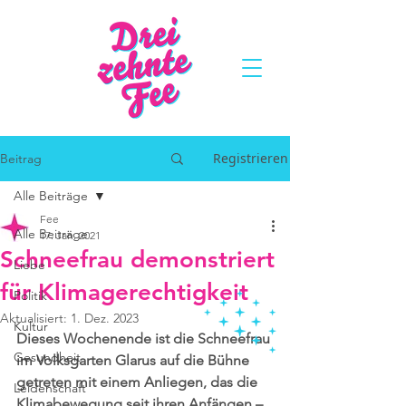
Registrieren
Beitrag
Alle Beiträge
Fee
Alle Beiträge
17. Jan. 2021
Schneefrau demonstriert
Liebe
für Klimagerechtigkeit
Politik
Aktualisiert:
1. Dez. 2023
Kultur
Dieses Wochenende ist die Schneefrau 
Gesundheit
im Volksgarten Glarus auf die Bühne 
getreten mit einem Anliegen, das die 
Leidenschaft
Klimabewegung seit ihren Anfängen – 