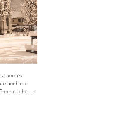
ist und es 
ute auch die 
r Ennenda heuer 