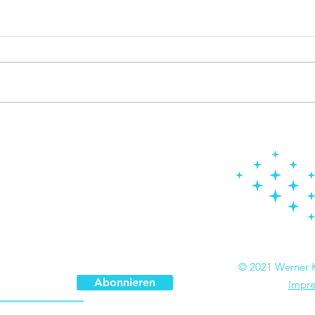
Sirenentest findet statt
Alar
Empf
© 2021 Werner K
Abonnieren
Impre