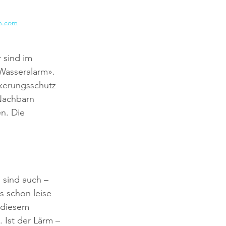
h.com
 sind im 
Wasseralarm». 
lkerungsschutz 
Nachbarn 
n. Die 
 sind auch – 
s schon leise 
 diesem 
Ist der Lärm – 