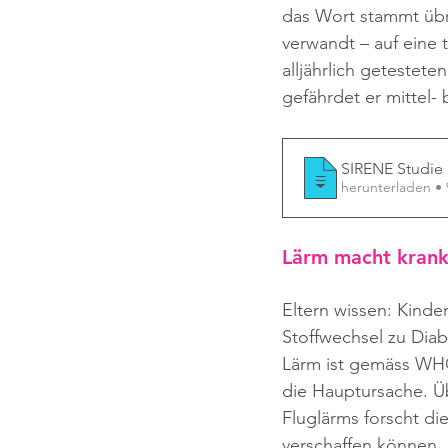
das Wort stammt übri
verwandt – auf eine 
alljährlich getestete
gefährdet er mittel- 
SIRENE Studie 
herunterladen •
Lärm
 macht kran
Eltern wissen: Kinde
Stoffwechsel zu Diab
Lärm ist gemäss WHO
die Hauptursache. Üb
Fluglärms forscht di
verschaffen können,