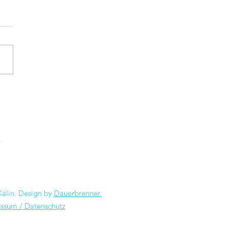
msignale senden und auf
ang bleiben
älin. Design by
Dauerbrenner.
ssum / Datenschutz