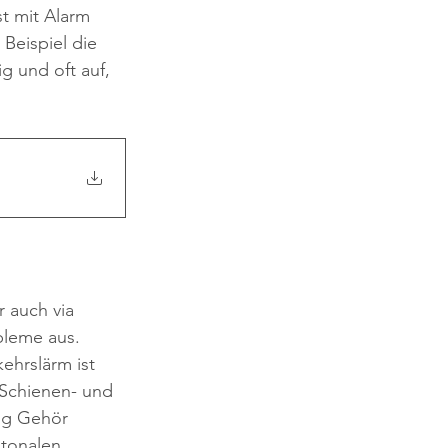
t mit Alarm 
Beispiel die 
g und oft auf, 
 auch via 
bleme aus. 
hrslärm ist 
 Schienen- und 
ung Gehör 
tonalen 