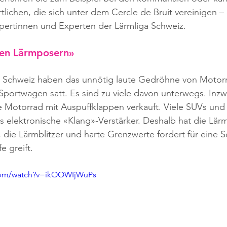
lichen, die sich unter dem Cercle de Bruit vereinigen – 
pertinnen und Experten der Lärmliga Schweiz.
den Lärmposern»
 Schweiz haben das unnötig laute Gedröhne von Motorr
portwagen satt. Es sind zu viele davon unterwegs. Inzw
e Motorrad mit Auspuffklappen verkauft. Viele SUVs un
 elektronische «Klang»-Verstärker. Deshalb hat die Lärm
t, die Lärmblitzer und harte Grenzwerte fordert für eine S
e greift.
com/watch?v=ikOOWIjWuPs