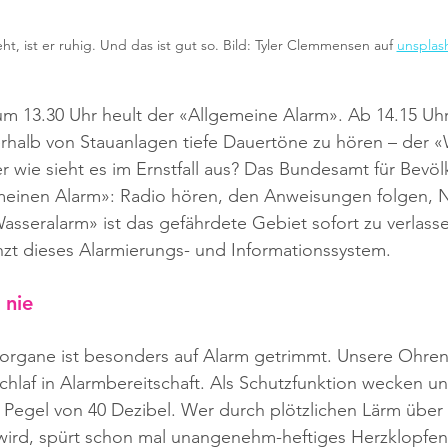
t, ist er ruhig. Und das ist gut so. Bild: Tyler Clemmensen auf 
unsplas
m 13.30 Uhr heult der «Allgemeine Alarm». Ab 14.15 Uhr
rhalb von Stauanlagen tiefe Dauertöne zu hören – der «
er wie sieht es im Ernstfall aus? Das Bundesamt für Bevö
meinen Alarm»: Radio hören, den Anweisungen folgen, 
asseralarm» ist das gefährdete Gebiet sofort zu verlasse
nzt dieses Alarmierungs- und Informationssystem.
 nie
sorgane ist besonders auf Alarm getrimmt. Unsere Ohren
Schlaf in Alarmbereitschaft. Als Schutzfunktion wecken un
Pegel von 40 Dezibel. Wer durch plötzlichen Lärm über
ird, spürt schon mal unangenehm-heftiges Herzklopfen. 