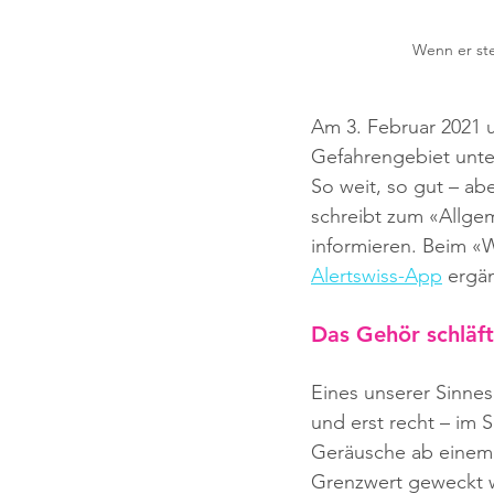
Wenn er steh
Am 3. Februar 2021 u
Gefahrengebiet unte
So weit, so gut – ab
schreibt zum «Allge
informieren. Beim «W
Alertswiss-App
 ergä
Das Gehör schläft
Eines unserer Sinne
und erst recht – im 
Geräusche ab einem 
Grenzwert geweckt w