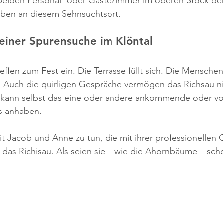
beiden Personal- oder Gästezimmer im oberen Stock der
eiben an diesem Sehnsuchtsort.
einer Spurensuche im Klöntal
ffen zum Fest ein. Die Terrasse füllt sich. Die Mensche
. Auch die quirligen Gespräche vermögen das Richsau ni
r kann selbst das eine oder andere ankommende oder vo
s anhaben.
t Jacob und Anne zu tun, die mit ihrer professionellen 
 das Richisau. Als seien sie – wie die Ahornbäume – sc