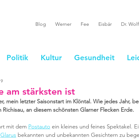
Blog
Werner
Fee
Eisbär
Dr. Wolf
Politik
Kultur
Gesundheit
Lei
19
 am stärksten ist
her, mein letzter Saisonstart im Klöntal. Wie jedes Jahr, be
im Richisau, an diesem schönsten Glarner Flecken Erde.
hrt mit dem 
Postauto
 ein kleines und feines Spektakel. E
 
Glarus
 bekannten und unbekannten Gesichtern zu bege