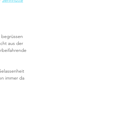
 
Sennhütte
n begrüssen 
cht aus der 
rbeifahrende 
Gelassenheit 
hon immer da 