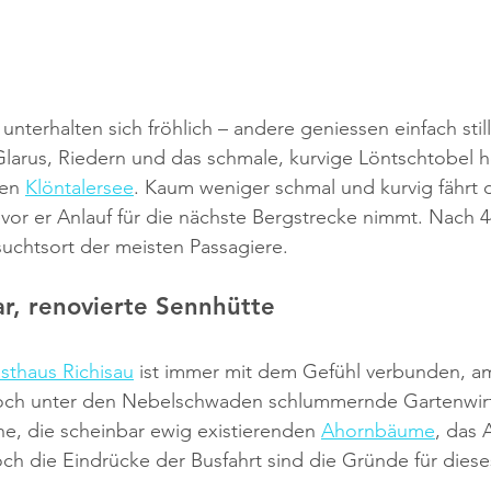
unterhalten sich fröhlich – andere geniessen einfach still
Glarus, Riedern und das schmale, kurvige Löntschtobel 
en 
Klöntalersee
. Kaum weniger schmal und kurvig fährt d
or er Anlauf für die nächste Bergstrecke nimmt. Nach 4
uchtsort der meisten Passagiere.
r, renovierte Sennhütte
sthaus Richisau
 ist immer mit dem Gefühl verbunden, am
ch unter den Nebelschwaden schlummernde Gartenwirts
e, die scheinbar ewig existierenden 
Ahornbäume
, das 
h die Eindrücke der Busfahrt sind die Gründe für diese