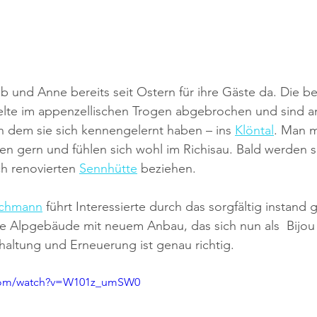
ob und Anne bereits seit Ostern für ihre Gäste da. Die b
Zelte im appenzellischen Trogen abgebrochen und sind a
dem sie sich kennengelernt haben – ins 
Klöntal
. Man m
ten gern und fühlen sich wohl im Richisau. Bald werden si
h renovierten 
Sennhütte
 beziehen.
schmann
 führt Interessierte durch das sorgfältig instand 
e Alpgebäude mit neuem Anbau, das sich nun als  Bijou p
altung und Erneuerung ist genau richtig.
.com/watch?v=W101z_umSW0