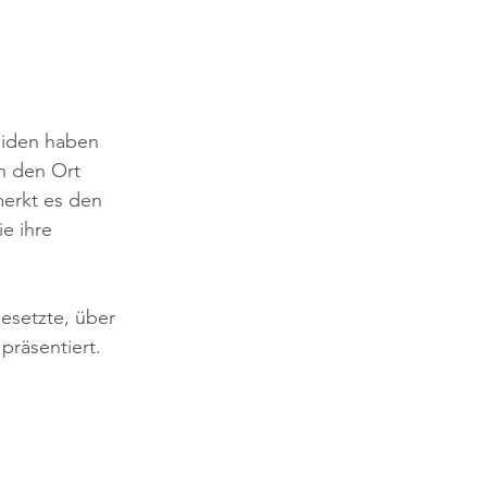
eiden haben 
n den Ort 
erkt es den 
e ihre 
gesetzte, über 
räsentiert. 