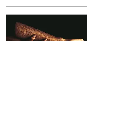
19. Nov. 2023
∙
3
Min.
Mit meinen Idealen in
Berührung
Der Brief von Oliver ist
eingetroffen. Freude pur.
Es geht gleich los.