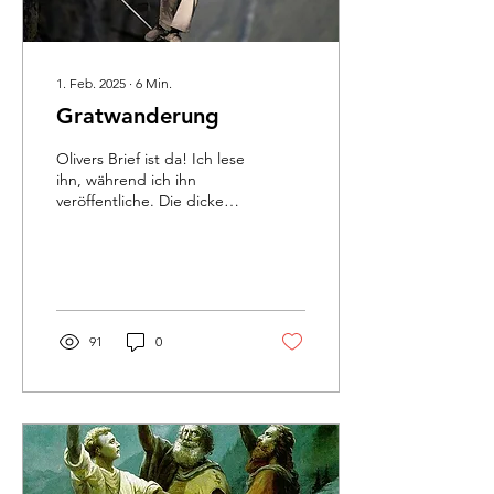
1. Feb. 2025
∙
6
Min.
Gratwanderung
Olivers Brief ist da! Ich lese
ihn, während ich ihn
veröffentliche. Die dicke
Post ist noch warm wie
frische Weggli und kommt
gerade richtig
91
0