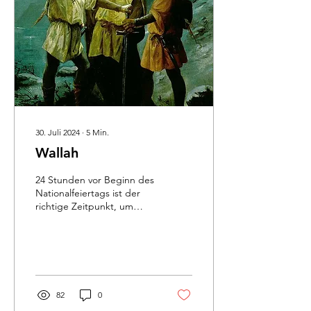
30. Juli 2024
∙
5
Min.
Wallah
24 Stunden vor Beginn des
Nationalfeiertags ist der
richtige Zeitpunkt, um
Oliver zu schreiben. Ich
habe es versprochen –
quasi geschworen.
82
0