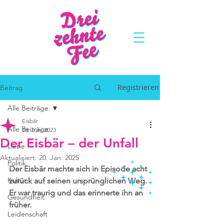
Registrieren
Beitrag
Alle Beiträge
Eisbär
Alle Beiträge
18. Juni 2023
Der Eisbär – der Unfall
Liebe
Aktualisiert:
20. Jan. 2025
Politik
Der Eisbär machte sich in Episode acht 
Kultur
zurück auf seinen ursprünglichen Weg. 
Er war traurig und das erinnerte ihn an 
Gesundheit
früher. 
Leidenschaft