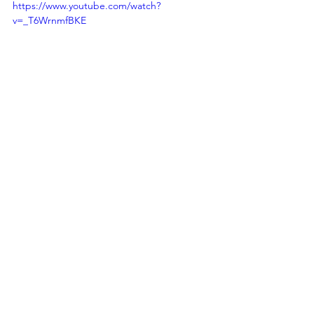
https://www.youtube.com/watch?
v=_T6WrnmfBKE
Wie es weitergeht, ist irgendwann an 
dieser Stelle in 
Teil zehn
 zu erfahren. 
Was vorher geschah, steht in den 
bisherigen Episoden
 geschrieben.
Eisbär
Märchen
Leidenschaft
Alle ansehen
Aktuelle Beiträge