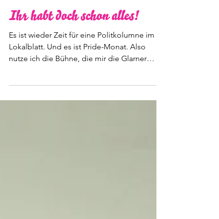
6. Juni 2025
3 Min. Lesezeit
Ihr habt doch schon alles!
Es ist wieder Zeit für eine Politkolumne im
Lokalblatt. Und es ist Pride-Monat. Also
nutze ich die Bühne, die mir die Glarner
Nachrichten und die SP des Kantons Glarus
bieten, für Gedanken zu einem Teil meines
Lebens, der mich persönlich und politisch
stark prägt.