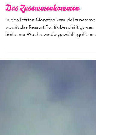
17. Juni
6 Min. Lesezeit
Das Zusammenkommen
In den letzten Monaten kam viel zusammen,
womit das Ressort Politik beschäftigt war.
Seit einer Woche wiedergewählt, geht es
nun an die Vorbereitungen für die erste
Sitzung im neu zusammengesetzten Landrat
des Kantons Glarus. Mit ihr beginnen vier
Jahre, in denen es mich braucht und nicht
verbraucht.