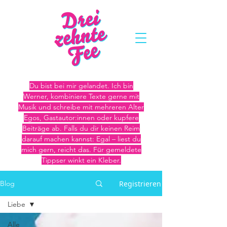
Du bist bei mir gelandet. Ich bin
Werner, kombiniere Texte gerne mit
Musik und schreibe mit mehreren Alter
Egos, Gastautor:innen oder kupfere
Beiträge ab. Falls du dir keinen Reim
darauf machen kannst: Egal – liest du
mich gern, reicht das. Für gemeldete
Tippser winkt ein Kleber.
Registrieren
Blog
Liebe
Alle