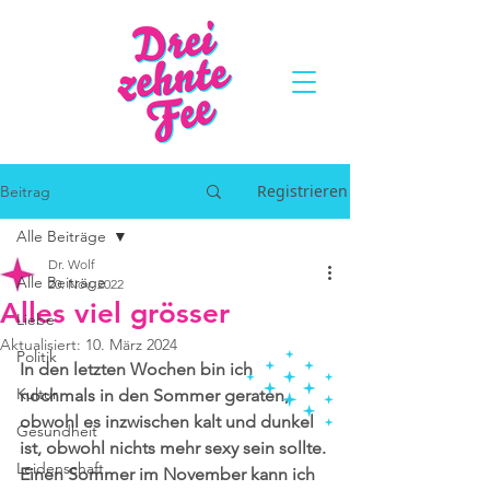
Registrieren
Beitrag
Alle Beiträge
Dr. Wolf
Alle Beiträge
20. Nov. 2022
Alles viel grösser
Liebe
Aktualisiert:
10. März 2024
Politik
In den letzten Wochen bin ich 
Kultur
nochmals in den Sommer geraten, 
obwohl es inzwischen kalt und dunkel 
Gesundheit
ist, obwohl nichts mehr sexy sein sollte. 
Leidenschaft
Einen Sommer im November kann ich 