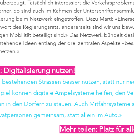
überzeugt. Tatsächlich interessiert die Verkehrsproblemat
arner. So sind auch im Rahmen der Unterschriftensammlu
erung beim Netzwerk eingetroffen. Dazu Marti: «Einersei
wort des Regierungsrats, andererseits sind wir uns bewus
igen Mobilität beteiligt sind.» Das Netzwerk bündelt des
tehende Ideen entlang der drei zentralen Aspekte «bess
rnetzen.»
: Digitalisierung nutzen!
 bestehenden Strassen besser nutzen, statt nur ne
piel können digitale Ampelsysteme helfen, den Ver
ihn in den Dörfern zu stauen. Auch Mitfahrsysteme s
ivatpersonen gemeinsam, statt allein im Auto.»
Mehr teilen: Platz für a