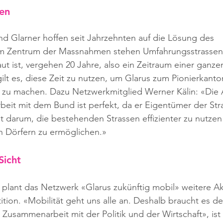
ken
nd Glarner hoffen seit Jahrzehnten auf die Lösung des 
m Zentrum der Massnahmen stehen Umfahrungsstrassen. 
aut ist, vergehen 20 Jahre, also ein Zeitraum einer ganze
ilt es, diese Zeit zu nutzen, um Glarus zum Pionierkanton
ät zu machen. Dazu Netzwerkmitglied Werner Kälin: «Die
eit mit dem Bund ist perfekt, da er Eigentümer der Str
eht darum, die bestehenden Strassen effizienter zu nutzen
n Dörfern zu ermöglichen.» 
Sicht
lant das Netzwerk «Glarus zukünftig mobil» weitere Ak
tion. «Mobilität geht uns alle an. Deshalb braucht es de
Zusammenarbeit mit der Politik und der Wirtschaft», is