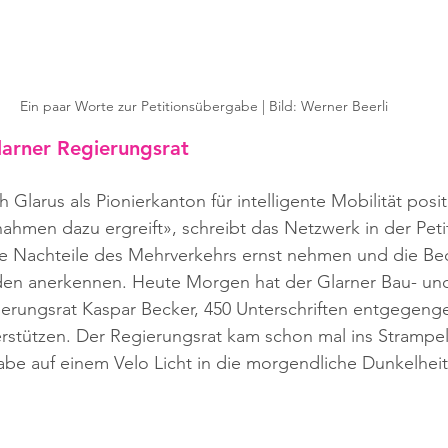
Ein paar Worte zur Petitionsübergabe | Bild: Werner Beerli
larner Regierungsrat
h Glarus als Pionierkanton für intelligente Mobilität posit
ahmen dazu ergreift», schreibt das Netzwerk in der Peti
ie Nachteile des Mehrverkehrs ernst nehmen und die Bedü
en anerkennen. Heute Morgen hat der Glarner Bau- un
ierungsrat Kaspar Becker, 450 Unterschriften entgegen
rstützen. Der Regierungsrat kam schon mal ins Strampeln
abe auf einem Velo Licht in die morgendliche Dunkelheit