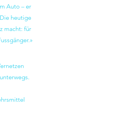
m Auto – er 
 Die heutige 
z macht: für 
Fussgänger.»
Vernetzen 
 unterwegs. 
hrsmittel 