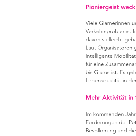
Pioniergeist wec
Viele Glarnerinnen u
Verkehrsproblems. I
davon vielleicht geb
Laut Organisatoren g
intelligente Mobilit
für eine Zusammenarb
bis Glarus ist. Es g
Lebensqualität in de
Mehr Aktivität in 
Im kommenden Jahr p
Forderungen der Peti
Bevölkerung und die 