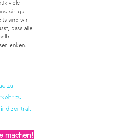
ik viele 
ng einige 
ts sind wir 
st, dass alle 
halb 
er lenken, 
ue zu 
kehr zu 
ind zentral: 
lle machen!