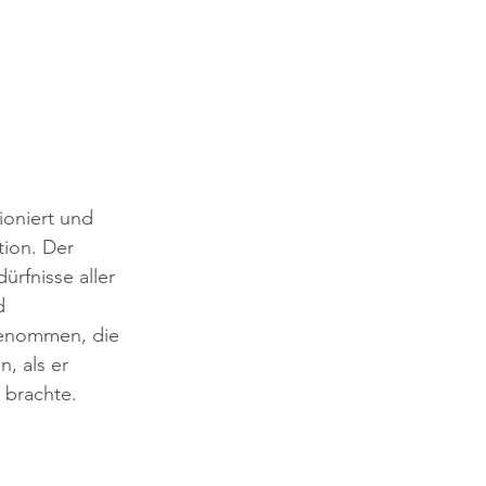
ioniert und 
tion. Der 
rfnisse aller 
d 
genommen, die 
, als er 
 brachte.