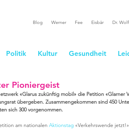
Blog
Werner
Fee
Eisbär
Dr. Wolf
Politik
Kultur
Gesundheit
Lei
r Pioniergeist
etzwerk «Glarus zukünftig mobil» die Petition «Glarner
rungsrat übergeben. Zusammengekommen sind 450 Unters
tten sich 300 vorgenommen.
etition am nationalen 
Aktionstag
 «Verkehrswende jetzt!»