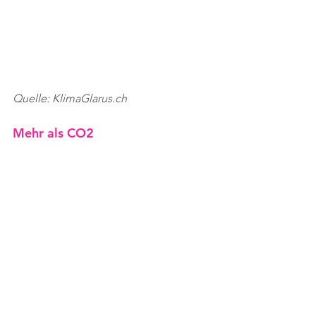
Quelle: KlimaGlarus.ch
Mehr als CO2
Der Strassenverkehr belastet auch die 
Gesundheit: Mit 
Lärm
 aufgrund von 
Gewicht, Geschwindigkeit und Antrieb 
der Motorfahrzeuge sowie mit 
Luftschadstoffen wie 
Reifenabrieb
. 
Wirtschaftlich kritisch sind zudem für 
Industrie und Gewerbe verlustreiche 
29'050 Staustunden
 wegen 
Verkehrsüberlastung sowie vom 