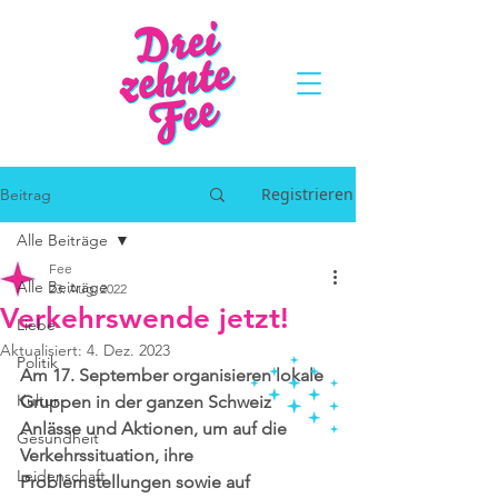
Registrieren
Beitrag
Alle Beiträge
Fee
Alle Beiträge
23. Aug. 2022
Verkehrswende jetzt!
Liebe
Aktualisiert:
4. Dez. 2023
Politik
Am 17. September organisieren lokale 
Kultur
Gruppen in der ganzen Schweiz 
Anlässe und Aktionen, um auf die 
Gesundheit
Verkehrssituation, ihre 
Leidenschaft
Problemstellungen sowie auf 