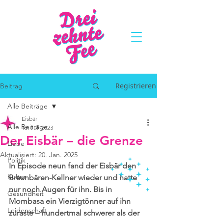
Registrieren
Beitrag
Alle Beiträge
Eisbär
Alle Beiträge
16. Juli 2023
Der Eisbär – die Grenze
Liebe
Aktualisiert:
20. Jan. 2025
Politik
In Episode neun fand der Eisbär den 
Kultur
Braunbären-Kellner wieder und hatte 
nur noch Augen für ihn. Bis in 
Gesundheit
Mombasa ein Vierzigtönner auf ihn 
Leidenschaft
zuraste – hundertmal schwerer als der 