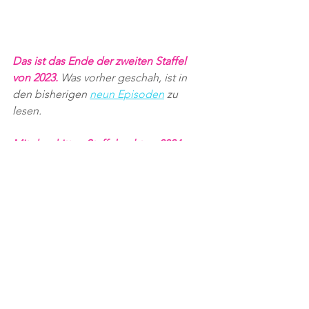
Das ist das Ende der zweiten Staffel 
von 2023.
 Was vorher geschah, ist in 
den bisherigen 
neun Episoden
 zu 
lesen. 
Mit der dritten Staffel geht es 2024 
weiter. 
Was dann geschehen wird, 
zeichnet sich in 
Episode elf
 ab.
Eisbär
Märchen
Leidenschaft
Alle ansehen
Aktuelle Beiträge