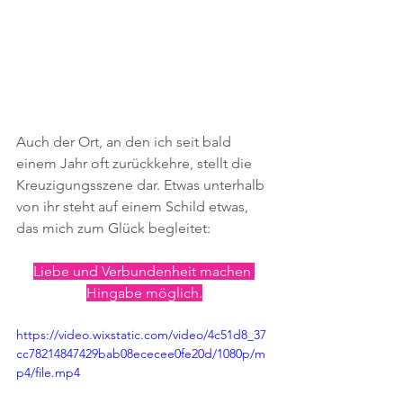
Auch der Ort, an den ich seit bald 
einem Jahr oft zurückkehre, stellt die 
Kreuzigungsszene dar. Etwas unterhalb 
von ihr steht auf einem Schild etwas, 
das mich zum Glück begleitet:
Liebe und Verbundenheit machen 
Hingabe möglich.
https://video.wixstatic.com/video/4c51d8_37
cc78214847429bab08ececee0fe20d/1080p/m
p4/file.mp4