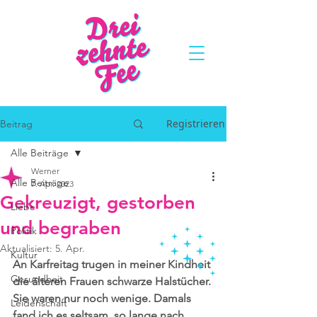
Registrieren
Beitrag
Alle Beiträge
Werner
Alle Beiträge
7. Apr. 2023
Gekreuzigt, gestorben
Liebe
und begraben
Politik
Aktualisiert:
5. Apr.
Kultur
An Karfreitag trugen in meiner Kindheit 
Gesundheit
die älteren Frauen schwarze Halstücher. 
Sie waren nur noch wenige. Damals 
Leidenschaft
fand ich es seltsam, so lange nach 