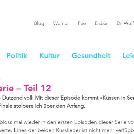
Blog
Werner
Fee
Eisbär
Dr. Wolf
Politik
Kultur
Gesundheit
Lei
4
rie – Teil 12
 Dutzend voll: Mit dieser Episode kommt «Küssen in Se
inale stolpere ich über den Anfang.
h bloss mal wieder in den ersten Episoden dieser Serie v
perte. Eines der beiden Kusslieder ist nicht mehr verfüg