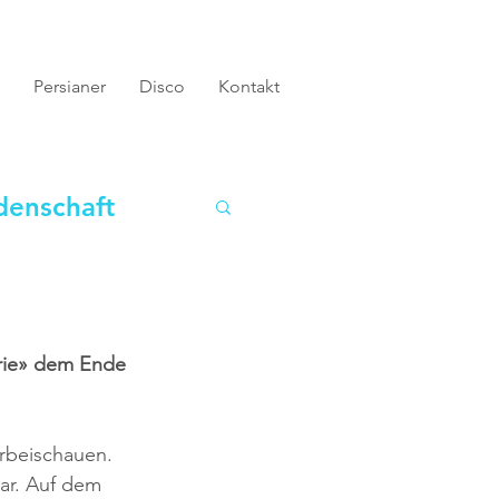
Persianer
Disco
Kontakt
denschaft
rie» dem Ende 
orbeischauen. 
bar. Auf dem 