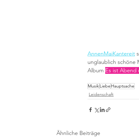
AnnenMaiKantereit
 
unglaublich schöne M
Album 
Es ist Abend 
Musik
Liebe
Hauptsache
Leidenschaft
Ähnliche Beiträge