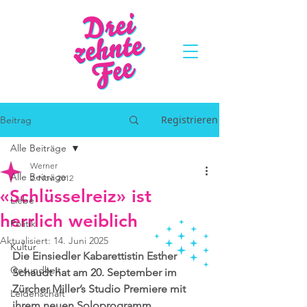
Registrieren
Beitrag
Alle Beiträge
Werner
Alle Beiträge
2. Nov. 2012
«Schlüsselreiz» ist
Liebe
herrlich weiblich
Politik
Aktualisiert:
14. Juni 2025
Kultur
Die Einsiedler Kabarettistin Esther 
Gesundheit
Schaudt hat am 20. September im 
Zürcher Miller’s Studio Premiere mit 
Leidenschaft
ihrem neuen Soloprogramm 