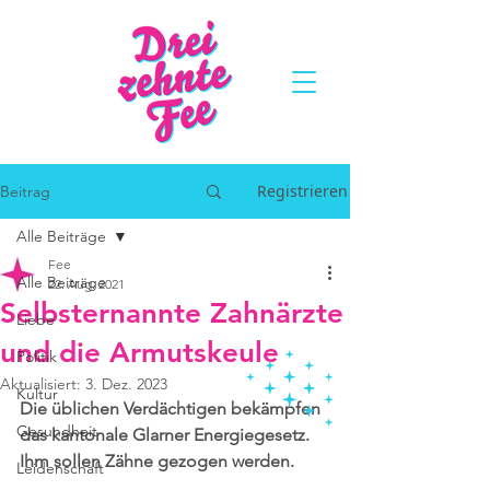
Registrieren
Beitrag
Alle Beiträge
Fee
Alle Beiträge
22. Aug. 2021
Selbsternannte Zahnärzte
Liebe
und die Armutskeule
Politik
Aktualisiert:
3. Dez. 2023
Kultur
Die üblichen Verdächtigen bekämpfen 
Gesundheit
das kantonale Glarner Energiegesetz. 
Ihm sollen Zähne gezogen werden.
Leidenschaft