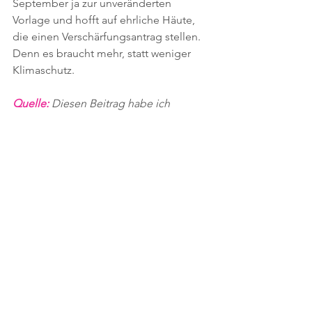
September ja zur unveränderten 
Vorlage und hofft auf ehrliche Häute, 
die einen Verschärfungsantrag stellen. 
Denn es braucht mehr, statt weniger 
Klimaschutz.
Quelle: 
Diesen Beitrag habe ich 
ursprünglich als Leserbrief für die 
Südostschweiz 
Glarner Nachrichten
geschrieben. Dort ist er am 25. August 
2021 erschienen. Fünf Tage später gab 
es eine Reaktion darauf.
Glarner Nachrichten 12.08.2021
.pdf
PDF herunterladen • 317KB
Glarner Nachrichten 20.08.2021
.pdf
PDF herunterladen • 136KB