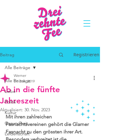
Registrieren
Beitrag
Alle Beiträge
Werner
Alle Beiträge
17. Jan. 2019
Ab in die fünfte
Liebe
Jahreszeit
Politik
Aktualisiert:
30. Nov. 2023
Kultur
Mit ihren zahlreichen 
Gesundheit
Fasnachtsvereinen gehört die Glarner 
Fasnacht zu den grössten ihrer Art. 
Leidenschaft
Besonders verbreitet ist die 