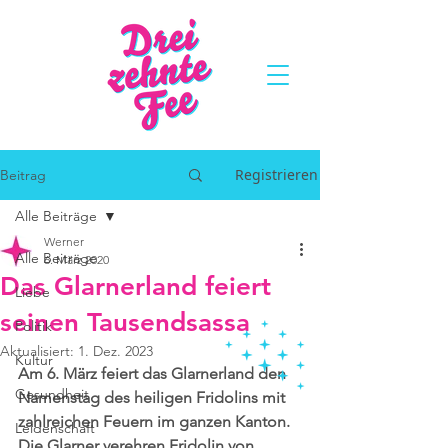
Registrieren
Beitrag
Alle Beiträge
Werner
Alle Beiträge
6. März 2020
Das Glarnerland feiert
Liebe
seinen Tausendsassa
Politik
Aktualisiert:
1. Dez. 2023
Kultur
Am 6. März feiert das Glarnerland den 
Gesundheit
Namenstag des heiligen Fridolins mit 
zahlreichen Feuern im ganzen Kanton. 
Leidenschaft
Die Glarner verehren Fridolin von 