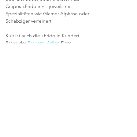
Crêpes «Fridolin» – jeweils mit 
Spezialitäten wie Glarner Alpkäse oder 
Schabziger verfeinert.
Kult ist auch die «Fridolin Kundert 
Bräu» der 
Brauerei Adler
. Dem 
Dunkelbier aus Schwanden ist sogar 
ein Song gewidmet.
https://www.youtube.com/watch?
v=zmURXdBQw3A&t=13s
Auch zeitgenössische Bewegungen 
können dem Tausendsassa nicht 