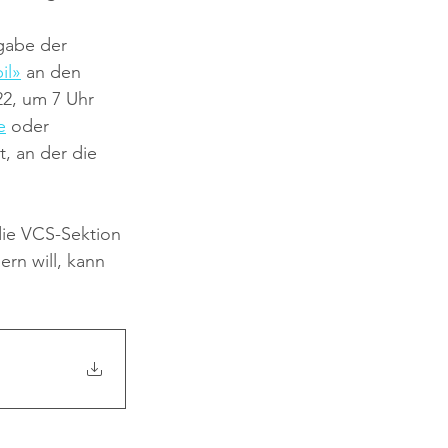
gabe der 
il»
 an den 
2, um 7 Uhr 
e
 oder 
, an der die 
ie VCS-Sektion 
rn will, kann 