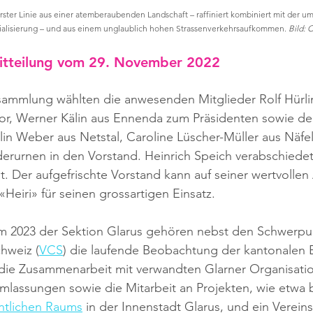
rster Linie aus einer atemberaubenden Landschaft – raffiniert kombiniert mit der u
rialisierung – und aus einem unglaublich hohen Strassenverkehrsaufkommen. 
Bild: 
itteilung vom 29. November 2022
sammlung wählten die anwesenden Mitglieder Rolf Hürl
or, Werner Kälin aus Ennenda zum Präsidenten sowie de
olin Weber aus Netstal, Caroline Lüscher-Müller aus Näfel
erurnen in den Vorstand. Heinrich Speich verabschiedete
t. Der aufgefrischte Vorstand kann auf seiner wertvollen 
Heiri» für seinen grossartigen Einsatz.
 2023 der Sektion Glarus gehören nebst den Schwerpu
hweiz (
VCS
) die laufende Beobachtung der kantonalen 
 die Zusammenarbeit mit verwandten Glarner Organisatio
lassungen sowie die Mitarbeit an Projekten, wie etwa b
ntlichen Raums
 in der Innenstadt Glarus, und ein Vereins