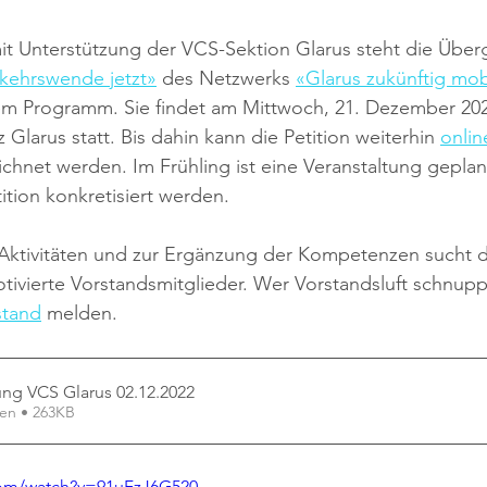
it Unterstützung der VCS-Sektion Glarus steht die Über
rkehrswende jetzt»
 des Netzwerks 
«Glarus zukünftig mob
em Programm. Sie findet am Mittwoch, 21. Dezember 202
Glarus statt. Bis dahin kann die Petition weiterhin 
onlin
ichnet werden. Im Frühling ist eine Veranstaltung geplant
tion konkretisiert werden.
 Aktivitäten und zur Ergänzung der Kompetenzen sucht d
tivierte Vorstandsmitglieder. Wer Vorstandsluft schnuppe
stand
 melden.
ng VCS Glarus 02.12
.2022
den • 263KB
com/watch?v=91uFzJ6G520