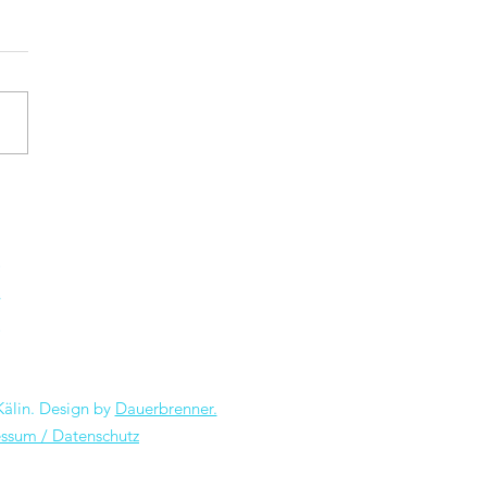
Pionierkanton für
ligente Mobilität
älin. Design by
Dauerbrenner.
ssum / Datenschutz