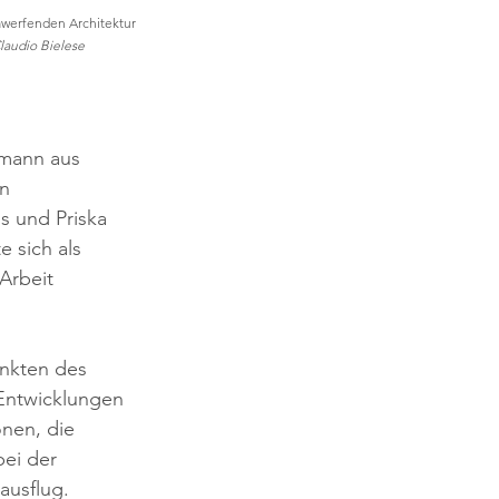
mwerfenden Architektur 
Claudio Bielese 
imann aus 
n 
s und Priska 
 sich als 
Arbeit 
nkten des 
Entwicklungen 
nen, die 
ei der 
ausflug.