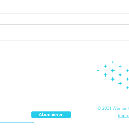
Aus dem Club der
Ein 
Verkehrten
intel
© 2021 Werner K
Abonnieren
Impre