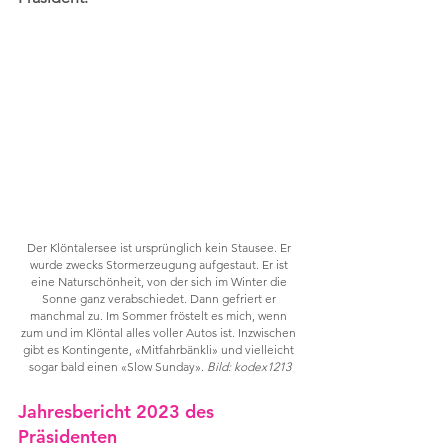
Der Klöntalersee ist ursprünglich kein Stausee. Er 
wurde zwecks Stormerzeugung aufgestaut. Er ist 
eine Naturschönheit, von der sich im Winter die 
Sonne ganz verabschiedet. Dann gefriert er 
manchmal zu. Im Sommer fröstelt es mich, wenn 
zum und im Klöntal alles voller Autos ist. Inzwischen 
gibt es Kontingente, «Mitfahrbänkli» und vielleicht 
sogar bald einen «Slow Sunday». 
Bild: kodex1213
Jahresbericht 2023 des 
Präsidenten