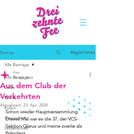
Registrieren
Beitrag
Alle Beiträge
Fee
Alle Beiträge
19. Apr. 2024
Aus dem Club der
Liebe
Verkehrten
Politik
Aktualisiert:
23. Apr. 2024
Kultur
Schon wieder Hauptversammlung. 
Gesundheit
Dieses Mal war es die 37. der VCS-
Sektion Glarus und meine zweite als 
Leidenschaft
Präsident.