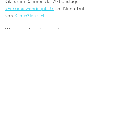
Glarus im Rahmen der Aktionstage 
«Verkehrswende jetzt!»
 am Klima-Treff 
von 
KlimaGlarus.ch
. 
Was uns nebst diesen gelungenen 
Auftritten nicht gelungen ist, ist unsere 
Exkursion ins 
«Energietal 
Toggenburg»
 am 23. September. Wir 
mussten sie wegen zu geringer 
Teilnehmerzahl leider absagen. Dafür 
hat Christoph Kauz, der 
Geschäftsführer des Energietal 
Toggenburgs, an der 
Hauptversammlung vom 1. Dezember 
über Projekte zur nachhaltigen 
Mobilität im ländlichen Raum berichtet.
Im 
Vorstand
 werden wir – Eva Gallati, 
Caroline Lüscher-Müller, Priska Müller 