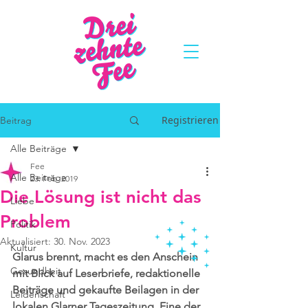
Registrieren
Beitrag
Alle Beiträge
Fee
Alle Beiträge
23. Feb. 2019
Die Lösung ist nicht das
Liebe
Problem
Politik
Aktualisiert:
30. Nov. 2023
Kultur
Glarus brennt, macht es den Anschein 
Gesundheit
mit Blick auf Leserbriefe, redaktionelle 
Beiträge und gekaufte Beilagen in der 
Leidenschaft
lokalen Glarner Tageszeitung. Eine der 