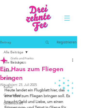
Registrieren
Beitrag
Alle Beiträge
Gratis und Franko
Alle Beiträge
13. Juli 2025
Ein Haus zum Fliegen
Liebe
bringen
Politik
Aktualisiert:
23. Juli 2025
Kultur
Heute landet ein Flugblatt hier, das 
Gesundheit
eine Idee zum Fliegen bringen soll. Es 
braucht Geld und Liebe, um einen 
Leidenschaft
Erinnerungs- und Tatort in Glarus für 