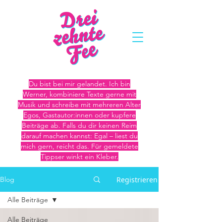
Du bist bei mir gelandet. Ich bin
Werner, kombiniere Texte gerne mit
Musik und schreibe mit mehreren Alter
Egos, Gastautor:innen oder kupfere
Beiträge ab. Falls du dir keinen Reim
darauf machen kannst: Egal – liest du
mich gern, reicht das. Für gemeldete
Tippser winkt ein Kleber.
Registrieren
Blog
Alle Beiträge
Alle Beiträge