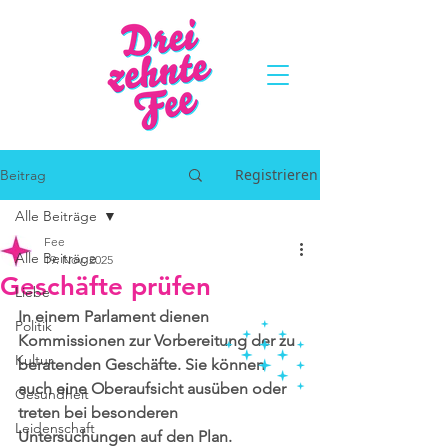
Registrieren
Beitrag
Alle Beiträge
Fee
Alle Beiträge
19. Nov. 2025
Geschäfte prüfen
Liebe
In einem Parlament dienen 
Politik
Kommissionen zur Vorbereitung der zu 
Kultur
beratenden Geschäfte. Sie können 
auch eine Oberaufsicht ausüben oder 
Gesundheit
treten bei besonderen 
Leidenschaft
Untersuchungen auf den Plan.