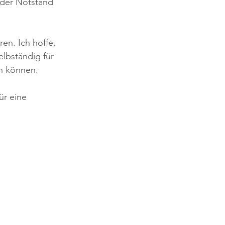
 der Notstand 
en. Ich hoffe, 
lbständig für 
n können.
ür eine 