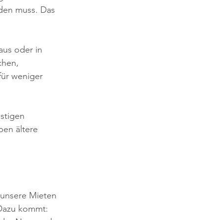
rden muss. Das 
aus oder in 
chen, 
für weniger 
stigen 
en ältere 
 unsere Mieten 
 Dazu kommt: 