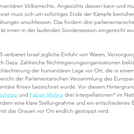
manitären Völkerrechts. Angesichts dessen kann und mu
esrat muss sich um sofortiges Ende der Kämpfe bemühen
hungen anschliessen. Das fordern drei parlamentarische
rät:innen in der laufenden Sondersession eingereicht w
5 verbietet Israel jegliche Einfuhr von Waren, Versorgu
ch Gaza. Zahlreiche Nichtregierungsorganisationen bekl
chlechterung der humanitären Lage vor Ort, die in eine
Bericht der Parlamentarischen Versammlung des Europara
anitäre Krise» bezeichnet wurde. Vor diesem Hintergrun
Tschopp
 und 
Fabian Molina
 drei Interpellationen* im Nati
fordern eine klare Stellungnahme und ein entschiedenes
mit das Grauen vor Ort endlich gestoppt wird.