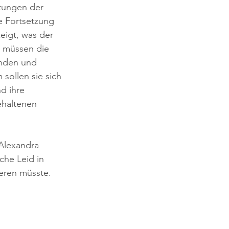
tungen der 
e Fortsetzung 
eigt, was der 
e müssen die 
enden und 
sollen sie sich 
d ihre 
haltenen 
 Alexandra 
che Leid in 
eren müsste.