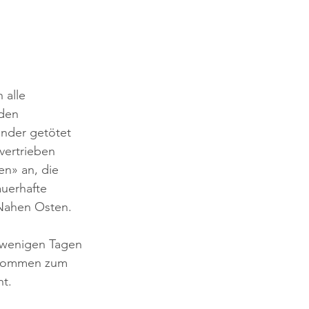
 alle 
den 
inder getötet 
ertrieben 
en» an, die 
uerhafte 
 Nahen Osten. 
 wenigen Tagen 
 kommen zum 
ht.