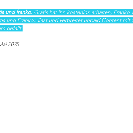
tis und franko. 
Gratis hat ihn kostenlos erhalten, Franko v
atis und Franko» liest und verbreitet unpaid Content mit 
m gefällt.
Mai 2025 