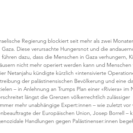
raelische Regierung blockiert seit mehr als zwei Monaten
ch Gaza. Diese verursachte Hungersnot und die andauern
fe führen dazu, dass die Menschen in Gaza verhungern, K
äusern nicht mehr operiert werden kann und Menschen v
ier Netanjahu kündigte kürzlich «intensivierte Operation
rtreibung der palästinensischen Bevölkerung und eine da
ielen – in Anlehnung an Trumps Plan einer «Riviera» im
rschreitet längst die Grenzen völkerrechtlich zulässiger 
 Immer mehr unabhängige Expert:innen – wie zuletzt vor
nbeauftragte der Europäischen Union, Josep Borrell –
l genozidale Handlungen gegen Palästinenser:innen bege