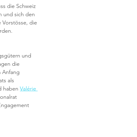
ss die Schweiz 
 und sich den 
 Vorstösse, die 
urden.
ngsgütern und 
agen die 
m Anfang 
ts als 
d haben 
Valérie 
onalrat 
 Engagement 