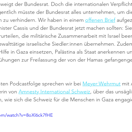
eigt der Bundesrat. Doch die internationalen Verpflich
igentlich müsste der Bundesrat alles unternehmen, um di
 zu verhindern. Wir haben in einem 
offenen Brief
 aufgez
ster Cassis und der Bundesrat jetzt machen sollten: Si
urteilen, die militärische Zusammenarbeit mit Israel be
alttätige israelische Siedler:innen übernehmen. Zudem 
Hilfe in Gaza einsetzen, Palästina als Staat anerkennen un
ühungen zur Freilassung der von der Hamas gefangenge
ten Podcastfolge sprechen wir bei 
Meyer:Wehrmut
 mit
rin von 
Amnesty International Schweiz
, über das unsägli
, wie sich die Schweiz für die Menschen in Gaza engagi
com/watch?v=8oXl6ck7fHE