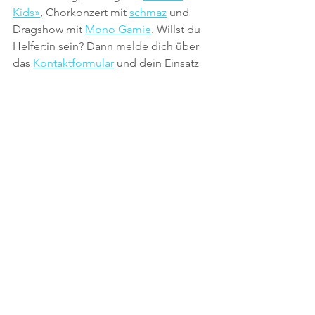
Kids»
, Chorkonzert mit 
schmaz
 und 
Dragshow mit 
Mono Gamie
. Willst du 
Helfer:in sein? Dann melde dich über 
das 
Kontaktformular
 und dein Einsatz 
wird eingefädelt.
Musik
queer
Leidenschaft
Alle ansehen
Aktuelle Beiträge