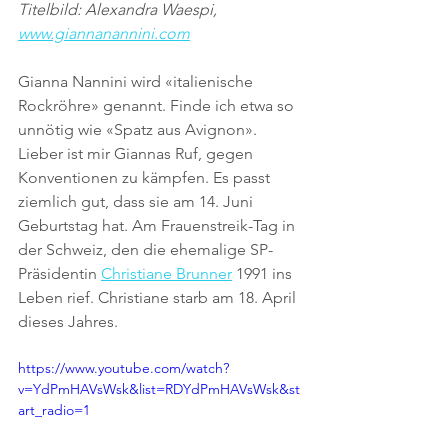
Titelbild: Alexandra Waespi, 
www.giannanannini.com
Gianna Nannini wird «italienische 
Rockröhre» genannt. Finde ich etwa so 
unnötig wie «Spatz aus Avignon». 
Lieber ist mir Giannas Ruf, gegen 
Konventionen zu kämpfen. Es passt 
ziemlich gut, dass sie am 14. Juni 
Geburtstag hat. Am Frauenstreik-Tag in 
der Schweiz, den die ehemalige SP-
Präsidentin 
Christiane Brunner
 1991 ins 
Leben rief. Christiane starb am 18. April 
dieses Jahres.
https://www.youtube.com/watch?
v=YdPmHAVsWsk&list=RDYdPmHAVsWsk&st
art_radio=1