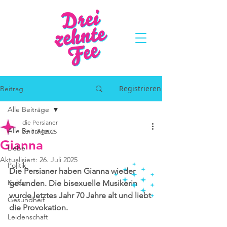
Registrieren
Beitrag
Alle Beiträge
die Persianer
Alle Beiträge
25. Juni 2025
Gianna
Liebe
Aktualisiert:
26. Juli 2025
Politik
Die Persianer haben Gianna wieder 
Kultur
gefunden. Die bisexuelle Musikerin 
wurde letztes Jahr 70 Jahre alt und liebt 
Gesundheit
die Provokation.
Leidenschaft