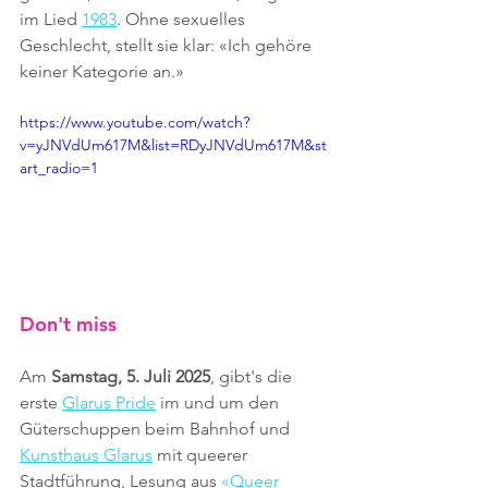
im Lied 
1983
. Ohne sexuelles 
Geschlecht, stellt sie klar: «Ich gehöre 
keiner Kategorie an.»
https://www.youtube.com/watch?
v=yJNVdUm617M&list=RDyJNVdUm617M&st
art_radio=1
Don't miss
Am 
Samstag, 5. Juli 2025
, gibt's die 
erste 
Glarus Pride
 im und um den 
Güterschuppen beim Bahnhof und 
Kunsthaus Glarus
 mit queerer 
Stadtführung, Lesung aus 
«Queer 