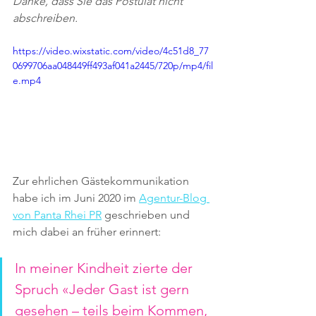
Danke, dass Sie das Postulat nicht 
abschreiben.
https://video.wixstatic.com/video/4c51d8_77
0699706aa048449ff493af041a2445/720p/mp4/fil
e.mp4
Zur ehrlichen Gästekommunikation 
habe ich im Juni 2020 im 
Agentur-Blog 
von Panta Rhei PR
 geschrieben und 
mich dabei an früher erinnert:
In meiner Kindheit zierte der 
Spruch «Jeder Gast ist gern 
gesehen – teils beim Kommen, 