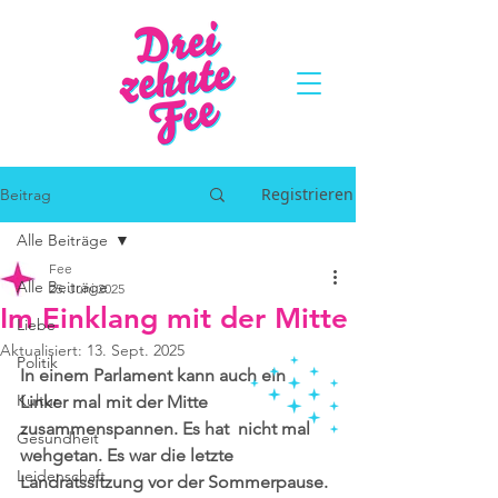
Registrieren
Beitrag
Alle Beiträge
Fee
Alle Beiträge
25. Juni 2025
Im Einklang mit der Mitte
Liebe
Aktualisiert:
13. Sept. 2025
Politik
In einem Parlament kann auch ein 
Kultur
Linker mal mit der Mitte 
zusammenspannen. Es hat  nicht mal 
Gesundheit
wehgetan. Es war die letzte 
Leidenschaft
Landratssitzung vor der Sommerpause.