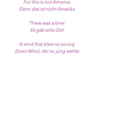
For this is not America
Denn das ist nicht Amerika
There was a time
Es gab eine Zeit
A wind that blew so young
Einen Wind, der so jung wehte
For this could be the biggest sky
Denn dies könnte der größte Himmel 
sein
And I could have the faintest idea
Und ich könnte die schwächste 
Ahnung haben
For this is not America
Denn dies ist nicht Amerika