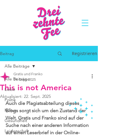
Registrieren
Beitrag
Alle Beiträge
Gratis und Franko
Alle Beiträge
19. Sept. 2025
This is not America
Liebe
Aktualisiert:
22. Sept. 2025
Politik
Auch die Plagiatsabteilung dieses 
Kultur
Blogs sorgt sich um den Zustand der 
Welt. Gratis und Franko sind auf der 
Gesundheit
Suche nach einer anderen Information 
Leidenschaft
auf einen Leserbrief in der Online-