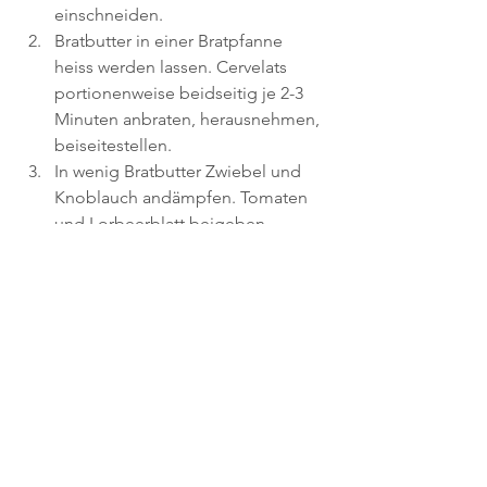
einschneiden.
Bratbutter in einer Bratpfanne 
heiss werden lassen. Cervelats 
portionenweise beidseitig je 2-3 
Minuten anbraten, herausnehmen, 
beiseitestellen.
In wenig Bratbutter Zwiebel und 
Knoblauch andämpfen. Tomaten 
und Lorbeerblatt beigeben, 
würzen. Offen bei kleiner Hitze 12-
15 Minuten köcheln lassen. Erbsen 
beigeben, 5 Minuten weiter-
köcheln.
Cervelats in die Sauce legen, mit 
Raclettestreifen belegen. Pfanne 
zudecken, Käse schmelzen lassen. 
Sofort servieren.
Tipp