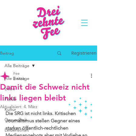
Registrieren
Beitrag
Alle Beiträge
Fee
Alle Beiträge
2. März
Damit die Schweiz nicht
Liebe
links liegen bleibt
Politik
Aktualisiert:
4. März
Kultur
Die SRG ist nicht links. Kritischen 
Gesundheit
Journalismus stellen Gegner eines 
starken öffentlich-rechtlichen 
Leidenschaft
Medienangebots aber mit Vorliebe so 