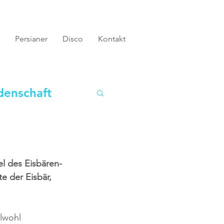
Persianer
Disco
Kontakt
denschaft
el des Eisbären-
e der Eisbär, 
elwohl 