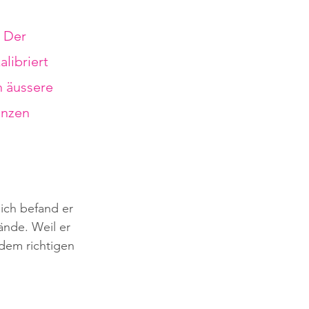
 Der 
libriert 
 äussere 
anzen 
ich befand er 
ände. Weil er 
 dem richtigen 