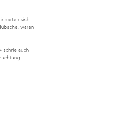
innerten sich 
 Hübsche, waren 
» schrie auch 
leuchtung 