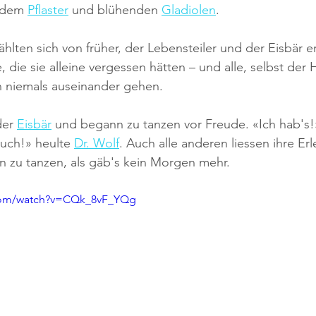
ndem 
Pflaster
 und blühenden 
Gladiolen
. 
hlten sich von früher, der Lebensteiler und der Eisbär er
die sie alleine vergessen hätten – und alle, selbst der
en niemals auseinander gehen.
der 
Eisbär
 und begann zu tanzen vor Freude. «Ich hab's!
auch!» heulte 
Dr. Wolf
. Auch alle anderen liessen ihre Er
 zu tanzen, als gäb's kein Morgen mehr.
.com/watch?v=CQk_8vF_YQg