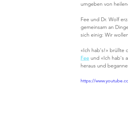
umgeben von heile
Fee und Dr. Wolf erzä
gemeinsam an Dinge, 
sich einig: Wir woll
«Ich hab's!» brüllte 
Fee
 und «Ich hab's 
heraus und begannen
https://www.youtube