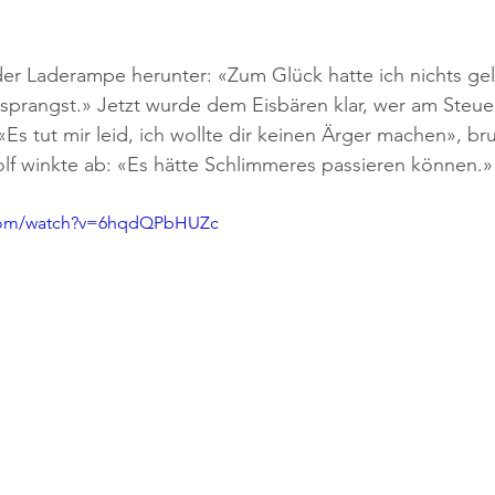
der Laderampe herunter: «Zum Glück hatte ich nichts gel
sprangst.» Jetzt wurde dem Eisbären klar, wer am Steue
 «Es tut mir leid, ich wollte dir keinen Ärger machen», b
olf winkte ab: «Es hätte Schlimmeres passieren können.»
.com/watch?v=6hqdQPbHUZc