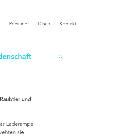
Persianer
Disco
Kontakt
denschaft
Raubtier und 
der Laderampe 
wehten sie 