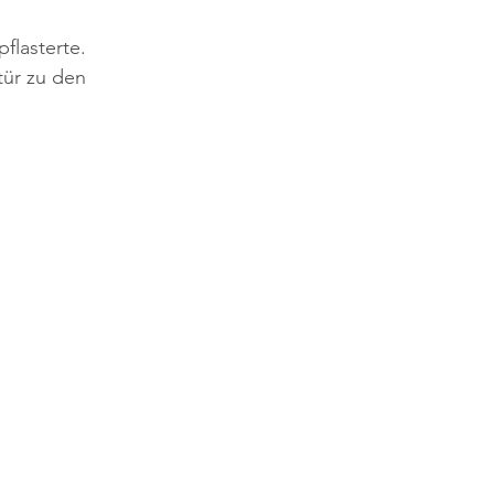
flasterte. 
tür zu den 