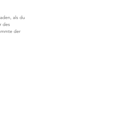
aden, als du 
r des 
rummte der 