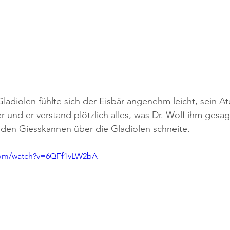
adiolen fühlte sich der Eisbär angenehm leicht, sein Ate
und er verstand plötzlich alles, was Dr. Wolf ihm gesagt
 den Giesskannen über die Gladiolen schneite.
com/watch?v=6QFf1vLW2bA