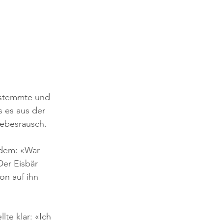
n stemmte und 
s es aus der 
iebesrausch.
zdem: «War 
Der Eisbär 
on auf ihn 
te klar: «Ich 