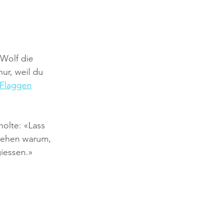
Wolf die 
ur, weil du 
 Flaggen
olte: «Lass 
 sehen warum, 
giessen.»