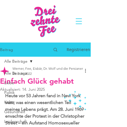
Registrieren
Beitrag
Alle Beiträge
Werner, Fee, Eisbär, Dr. Wolf und die Persianer
Alle Beiträge
28. Juni 2022
Einfach Glück gehabt
Liebe
Aktualisiert:
14. Juni 2025
Politik
Heute vor 53 Jahren fand in New York 
Kultur
statt, was einen wesentlichen Teil 
meines Lebens prägt. Am 28. Juni 1969 
Gesundheit
erwachte der Protest in der Christopher 
Leidenschaft
Street – ein Aufstand Homosexueller 