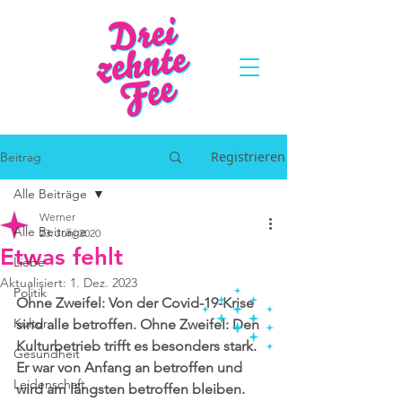
Registrieren
Beitrag
Alle Beiträge
Werner
Alle Beiträge
23. Juni 2020
Etwas fehlt
Liebe
Aktualisiert:
1. Dez. 2023
Politik
Ohne Zweifel: Von der Covid-19-Krise 
Kultur
sind alle betroffen. Ohne Zweifel: Den 
Kulturbetrieb trifft es besonders stark. 
Gesundheit
Er war von Anfang an betroffen und 
Leidenschaft
wird am längsten betroffen bleiben.