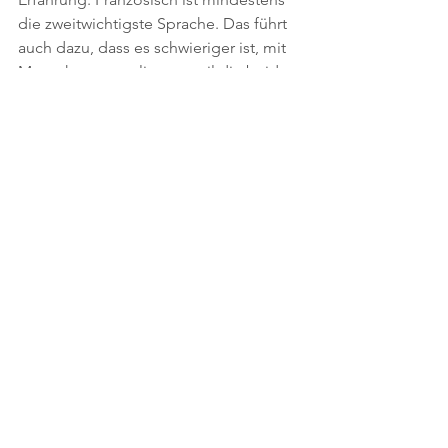
die zweitwichtigste Sprache. Das führt 
auch dazu, dass es schwieriger ist, mit 
Menschen zu parlieren, weil die beiden 
Gegenüber sich zwar gern verstehen 
würden, es aber nicht so ganz tun.
So singt  eine weitere Berner Band 
auch (aber nicht nur) auf Französisch, 
zum Beispiel im Stück 
Le Malentendue
(das Missverständnis). Es ist die Band, 
von der ich an mehr Konzerten als von 
Züri West und King Pepe zusammen 
war. 
Fiji
 sind angenehm versaut und das 
passt gut: Da die Bundesstadt klein 
und meine Beziehung zu ihr noch 
frisch ist, wird sie sich mir früher oder 