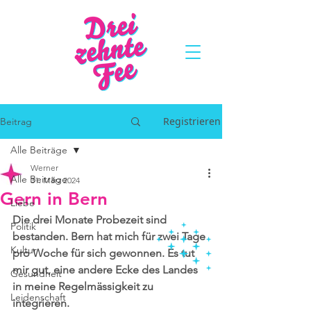
Registrieren
Beitrag
Alle Beiträge
Werner
Alle Beiträge
31. März 2024
Gern in Bern
Liebe
Die drei Monate Probezeit sind 
Politik
bestanden. Bern hat mich für zwei Tage 
Kultur
pro Woche für sich gewonnen. Es tut 
mir gut, eine andere Ecke des Landes 
Gesundheit
in meine Regelmässigkeit zu 
Leidenschaft
integrieren.