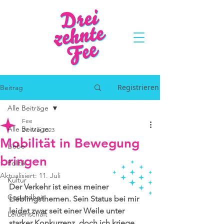
Registrieren
Beitrag
Alle Beiträge
Fee
Alle Beiträge
29. Mai 2023
Mobilität in Bewegung
Liebe
bringen
Politik
Aktualisiert:
11. Juli
Kultur
Der Verkehr ist eines meiner 
Gesundheit
Lieblingsthemen. Sein Status bei mir 
leidet zwar seit einer Weile unter 
Leidenschaft
starker Konkurrenz, doch ich kriege 