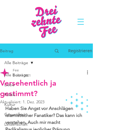
Registrieren
Beitrag
Alle Beiträge
Fee
Alle Beiträge
8. Juni 2021
Versehentlich ja
Liebe
gestimmt?
Politik
Aktualisiert:
1. Dez. 2023
Kultur
Haben Sie Angst vor Anschlägen 
Gesundheit
islamistischer Fanatiker? Das kann ich 
verstehen. Auch mir macht 
Leidenschaft
Radikalismus jeglicher Prägung 