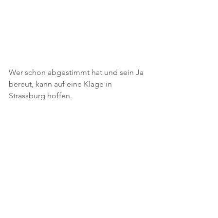
Wer schon abgestimmt hat und sein Ja 
bereut, kann auf eine Klage in 
Strassburg hoffen.
Quelle:
Dieser Beitrag ist ursprünglich 
als Leserbrief in den Südostschweiz 
Glarner Nachrichten
 erschienen.
Politik
Gerechtigkeit
Politik