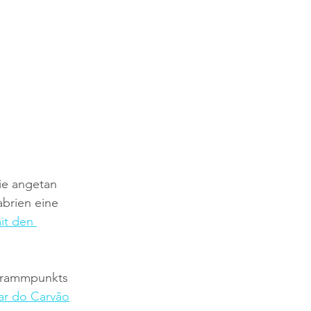
ie angetan 
abrien eine 
t den 
ogrammpunkts 
ar do Carvão