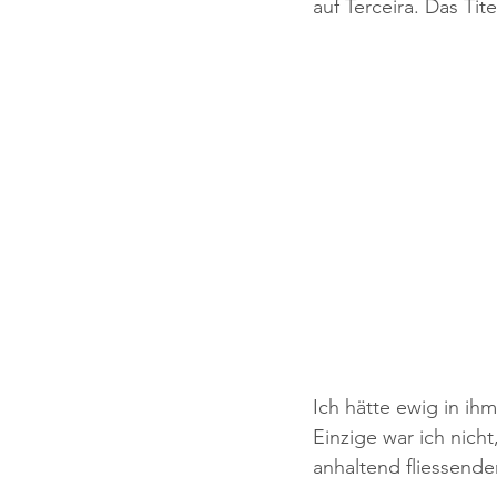
auf Terceira. Das Tite
Ich hätte ewig in ih
Einzige war ich nic
anhaltend fliessende