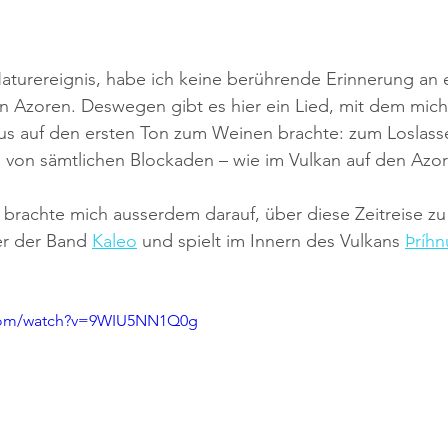
turereignis, habe ich keine berührende Erinnerung an e
n Azoren. Deswegen gibt es hier ein Lied, mit dem mich
mus auf den ersten Ton zum Weinen brachte: z
um Loslass
 von sämtlichen Blockaden – wie im Vulkan auf den Azor
 brachte mich ausserdem darauf, über diese Zeitreise zu
r der Band 
Kaleo
 und spielt im Innern des Vulkans 
Þríhn
.com/watch?v=9WIU5NN1Q0g