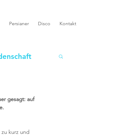
Persianer
Disco
Kontakt
denschaft
er gesagt: auf 
e.
 
r zu kurz und 