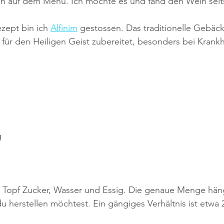
n auf dem Menü. Ich mochte es und fand den Wein sel
zept bin ich 
Alfinim
gestossen. Das traditionelle Gebäck 
 für den Heiligen Geist zubereitet, besonders bei Krankh
g
 Topf Zucker, Wasser und Essig. Die genaue Menge häng
 herstellen möchtest. Ein gängiges Verhältnis ist etwa 2