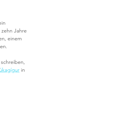
in 
 zehn Jahre 
en, einem 
en. 
 schreiben, 
úkagígur
 in 