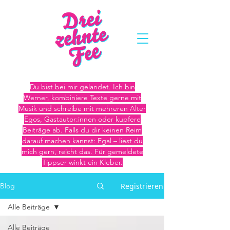
Du bist bei mir gelandet. Ich bin
Werner, kombiniere Texte gerne mit
Musik und schreibe mit mehreren Alter
Egos, Gastautor:innen oder kupfere
Beiträge ab. Falls du dir keinen Reim
darauf machen kannst: Egal – liest du
mich gern, reicht das. Für gemeldete
Tippser winkt ein Kleber.
Registrieren
Blog
Alle Beiträge
Alle Beiträge