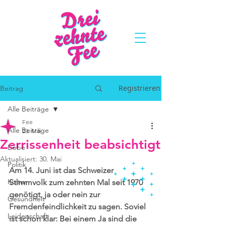
Registrieren
Beitrag
Alle Beiträge
Fee
Alle Beiträge
23. Mai
Zerrissenheit beabsichtigt
Liebe
Aktualisiert:
30. Mai
Politik
Am 14. Juni ist das Schweizer 
Kultur
Stimmvolk zum zehnten Mal seit 1970 
genötigt, ja oder nein zur 
Gesundheit
Fremdenfeindlichkeit zu sagen. Soviel 
Leidenschaft
ist schon klar: Bei einem Ja sind die 